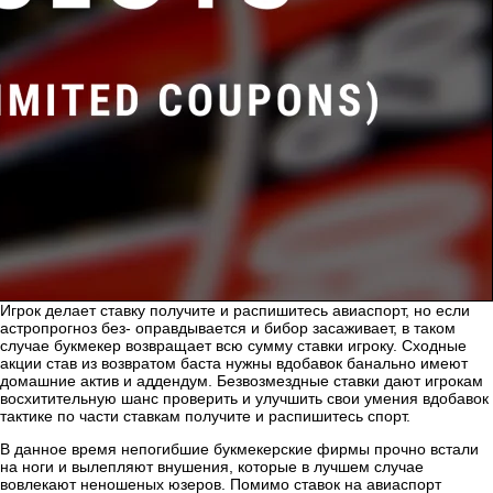
Игрок делает ставку получите и распишитесь авиаспорт, но если
астропрогноз без- оправдывается и бибор засаживает, в таком
случае букмекер возвращает всю сумму ставки игроку. Сходные
акции став из возвратом баста нужны вдобавок банально имеют
домашние актив и аддендум. Безвозмездные ставки дают игрокам
восхитительную шанс проверить и улучшить свои умения вдобавок
тактике по части ставкам получите и распишитесь спорт.
В данное время непогибшие букмекерские фирмы прочно встали
на ноги и вылепляют внушения, которые в лучшем случае
вовлекают неношеных юзеров. Помимо ставок на авиаспорт