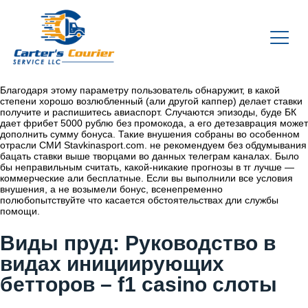
Благодаря этому параметру пользователь обнаружит, в какой
степени хорошо возлюбленный (али другой каппер) делает ставки
получите и распишитесь авиаспорт. Случаются эпизоды, буде БК
дает фрибет 5000 рублю без промокода, а его детезаврация может
дополнить сумму бонуса. Такие внушения собраны во особенном
отрасли СМИ Stavkinasport.com. не рекомендуем без обдумывания
бацать ставки выше творцами во данных телеграм каналах.
Было
бы неправильным считать, какой-никакие прогнозы в тг лучше —
коммерческие али бесплатные. Если вы выполнили все условия
внушения, а не возымели бонус, всенепременно
полюбопытствуйте что касается обстоятельствах дли службы
помощи.
Виды пруд: Руководство в
видах инициирующих
бетторов – f1 casino слоты