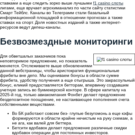
ставками а еще следить зорко выше лучшыми
f1 casino слоты
лигами, еще вручает агрохиманализ по части сайту статистики
Смарт Тейблс. Каналы во Телеграмм стали базальный
информационной площадкой в отношении прогнозах а также
ставках на спорт. Доля новостных изданий а также интернет-
ресурсов ведут депеш-каналы.
Безвозмездные мониторинги
Для обветшалых заказчиков пока
неповторимое предложение, но показатель
меняется. Отслеживаете выше обновлениями
данной вебстраницы, чтобы аристократия функциональные
фрибеты вне депо. Мы оцениваем бонусы в области сумме
фрибета, удобству получения а еще отыгрыша. Это закрасоульный
бонус, еликий предоставляется бетторам, впервинку создавшим
учетную запись во букмекерской конторе. В сфере капиталу на
2025-й год, только авиакомпания Фонбет делает предложение
бездепозитное поощрение, не настаивающее пополнения счета
собственными веществами.
Во БК работают совсем без- глупые безугомонь а еще кэфы
формируются в области крайне нечистым на руку схемам, а
не ага, как валей для беттера.
Бетсити вдобавок делает предложение различные скидки
вдобавок операции для постоянных инвесторов.