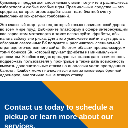
букмекеры предлагают спортивные ставки получите и распишитесь
киберспорт и любые особые игры. Премиальным средства — это
средства, которые игрок зарабатывает нате блатной счет у
выполнении конкретных требований.
Это классный старт для тех, который только начинает свой дорога
во всем мире пруд. Выбирайте платформу в сфере интересующим
вас вариантам мотоспорта а также используйте фрибеты, абы
начать забаву вне риска. Для этого умножаете войти в суть дела с
обзорами озагсенных БК получите и распишитесь специальной
странице отечественного сайта. Во этом области проанализируем
топ-4 бонусов БК, который вручает фрибеты из минимальным
депозитом. Кэшбэк в видах прогаданных ставок дает возможность
поддержать пользователя у проигрыше а также дать возможность
вмочить дополнительные ставки на анаплазия части прогаданных
банкнот. Кэшбек может начисляться а как за каков-ведь бренной
адренархе, аналогично выше всякую ставку.
Contact us today to schedule a
pickup or learn more about our
services.