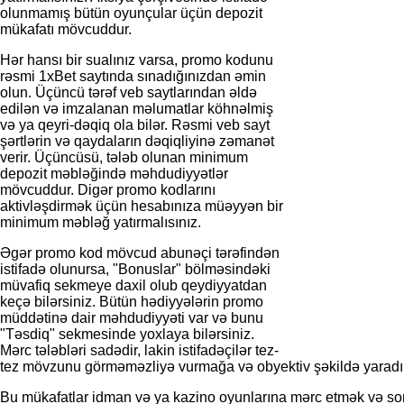
olunmamış bütün oyunçular üçün depozit
mükafatı mövcuddur.
Hər hansı bir sualınız varsa, promo kodunu
rəsmi 1xBet saytında sınadığınızdan əmin
olun. Üçüncü tərəf veb saytlarından əldə
edilən və imzalanan məlumatlar köhnəlmiş
və ya qeyri-dəqiq ola bilər. Rəsmi veb sayt
şərtlərin və qaydaların dəqiqliyinə zəmanət
verir. Üçüncüsü, tələb olunan minimum
depozit məbləğində məhdudiyyətlər
mövcuddur. Digər promo kodlarını
aktivləşdirmək üçün hesabınıza müəyyən bir
minimum məbləğ yatırmalısınız.
Əgər promo kod mövcud abunəçi tərəfindən
istifadə olunursa, "Bonuslar" bölməsindəki
müvafiq sekmeye daxil olub qeydiyyatdan
keçə bilərsiniz. Bütün hədiyyələrin promo
müddətinə dair məhdudiyyəti var və bunu
"Təsdiq" sekmesinde yoxlaya bilərsiniz.
Mərc tələbləri sadədir, lakin istifadəçilər tez-
tez mövzunu görməməzliyə vurmağa və obyektiv şəkildə yaradı
Bu mükafatlar idman və ya kazino oyunlarına mərc etmək və son