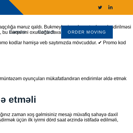
aqçılığa məruz qaldı. Bukmeykerin veb saytında yerləşdirilməsi
Careers
Contact
zsə, bu məqaləni oxumağa davam edin.
ORDER MOVING
promo kodlar həmişə veb saytımızda mövcuddur. ✔ Promo kod
mı, müntəzəm oyunçuları mükafatlandıran endirimlər əldə etmək
də etməli
ığınız zaman xoş gəlmisiniz mesajı müvafiq sahəyə daxil
rmək üçün ilk iyirmi dörd saat ərzində istifadə edilməli,