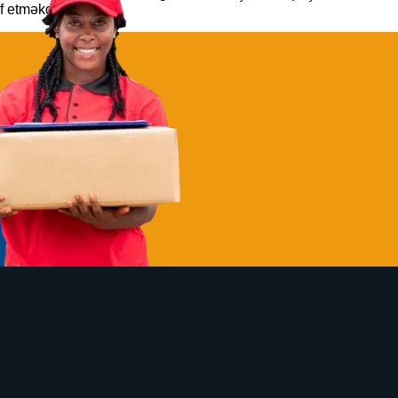
f etməkdir.