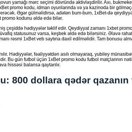
ovun yamağı mərc seçimi dövründə aktivləşdirilir. Axı, bukmeke
. 1xBet promo kodu, idman oyunlarında və ya kazinoda bir gölməçə
n verəcək. Əgər gülməlidirsə, adətən bum-bum, 1xBet-də qeydiy
et promo kodunu əldə edə bilər.
niş çeşiddə hədiyyələr təklif edir. Qeydiyyat zamanı 1xbet pro
vafiq statusunuz varsa, keşbek əldə edə bilərsiniz. Əlavə rahat
nı rəsmi 1xBet veb saytına daxil edilməlidir. Tam bonusu alma
lır. Hədiyyələr, fəaliyyətdən asılı olmayaraq, yubiley münasibət
ir. Bu gün futbol üçün 1xBet promo kodu futbol matçlarının nəti
a hissəsi balansa qaytarılır.
 800 dollara qədər qazanın v