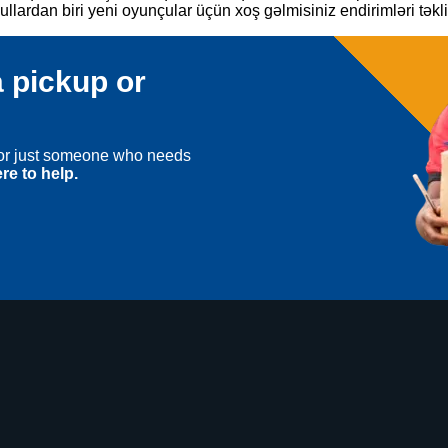
ullardan biri yeni oyunçular üçün xoş gəlmisiniz endirimləri təkli
 pickup or
, or just someone who needs
re to help.