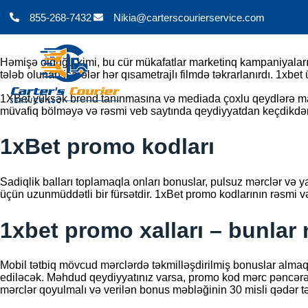
855-268-7432
Nikia@carterscourierservice.com
Həmişə olduğu kimi, bu cür mükafatlar marketinq kampaniyaları 
tələb olunan işarələr hər qısametrajlı filmdə təkrarlanırdı. 1
1XBet yüksək brend tanınmasına və mediada çoxlu qeydlərə ma
müvafiq bölməyə və rəsmi veb saytında qeydiyyatdan keçdikdən 
1xBet promo kodları
Sadiqlik balları toplamaqla onları bonuslar, pulsuz mərclər və 
üçün uzunmüddətli bir fürsətdir. 1xBet promo kodlarının rəsmi və
1xbet promo xalları – bunlar 
Mobil tətbiq mövcud mərclərdə təkmilləşdirilmiş bonuslar alma
ediləcək. Məhdud qeydiyyatınız varsa, promo kod mərc pəncərəsin
mərclər qoyulmalı və verilən bonus məbləğinin 30 misli qədər t