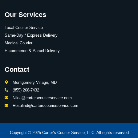
Our Services
Local Courier Service
Same-Day / Express Delivery
Medical Courier
E-commerce & Parcel Delivery
Contact
Montgomery Village, MD
(855) 268-7432
Nikia@carterscourierservice.com
Rosalind@carterscourierservice.com
Copyright © 2025 Carter’s Courier Service, LLC. All rights reserved.