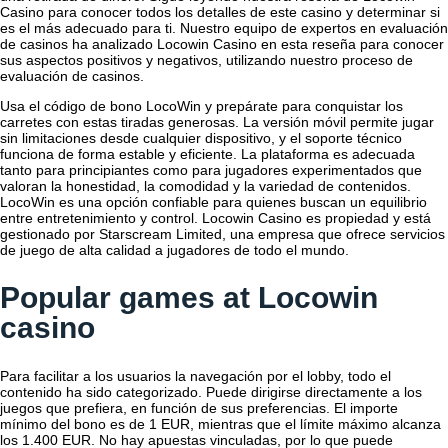
Casino para conocer todos los detalles de este casino y determinar si
es el más adecuado para ti. Nuestro equipo de expertos en evaluación
de casinos ha analizado Locowin Casino en esta reseña para conocer
sus aspectos positivos y negativos, utilizando nuestro proceso de
evaluación de casinos.
Usa el código de bono LocoWin y prepárate para conquistar los
carretes con estas tiradas generosas. La versión móvil permite jugar
sin limitaciones desde cualquier dispositivo, y el soporte técnico
funciona de forma estable y eficiente. La plataforma es adecuada
tanto para principiantes como para jugadores experimentados que
valoran la honestidad, la comodidad y la variedad de contenidos.
LocoWin es una opción confiable para quienes buscan un equilibrio
entre entretenimiento y control. Locowin Casino es propiedad y está
gestionado por Starscream Limited, una empresa que ofrece servicios
de juego de alta calidad a jugadores de todo el mundo.
Popular games at Locowin
casino
Para facilitar a los usuarios la navegación por el lobby, todo el
contenido ha sido categorizado. Puede dirigirse directamente a los
juegos que prefiera, en función de sus preferencias. El importe
mínimo del bono es de 1 EUR, mientras que el límite máximo alcanza
los 1.400 EUR. No hay apuestas vinculadas, por lo que puede