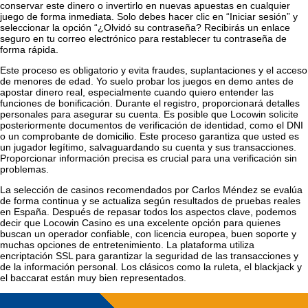
conservar este dinero o invertirlo en nuevas apuestas en cualquier
juego de forma inmediata. Solo debes hacer clic en “Iniciar sesión” y
seleccionar la opción “¿Olvidó su contraseña? Recibirás un enlace
seguro en tu correo electrónico para restablecer tu contraseña de
forma rápida.
Este proceso es obligatorio y evita fraudes, suplantaciones y el acceso
de menores de edad. Yo suelo probar los juegos en demo antes de
apostar dinero real, especialmente cuando quiero entender las
funciones de bonificación. Durante el registro, proporcionará detalles
personales para asegurar su cuenta. Es posible que Locowin solicite
posteriormente documentos de verificación de identidad, como el DNI
o un comprobante de domicilio. Este proceso garantiza que usted es
un jugador legítimo, salvaguardando su cuenta y sus transacciones.
Proporcionar información precisa es crucial para una verificación sin
problemas.
La selección de casinos recomendados por Carlos Méndez se evalúa
de forma continua y se actualiza según resultados de pruebas reales
en España. Después de repasar todos los aspectos clave, podemos
decir que Locowin Casino es una excelente opción para quienes
buscan un operador confiable, con licencia europea, buen soporte y
muchas opciones de entretenimiento. La plataforma utiliza
encriptación SSL para garantizar la seguridad de las transacciones y
de la información personal. Los clásicos como la ruleta, el blackjack y
el baccarat están muy bien representados.