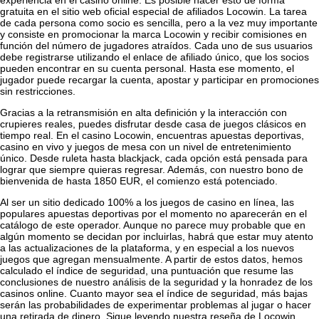
experiencia en el casino online. Es posible hacer esto de forma
gratuita en el sitio web oficial especial de afiliados Locowin. La tarea
de cada persona como socio es sencilla, pero a la vez muy importante
y consiste en promocionar la marca Locowin y recibir comisiones en
función del número de jugadores atraídos. Cada uno de sus usuarios
debe registrarse utilizando el enlace de afiliado único, que los socios
pueden encontrar en su cuenta personal. Hasta ese momento, el
jugador puede recargar la cuenta, apostar y participar en promociones
sin restricciones.
Gracias a la retransmisión en alta definición y la interacción con
crupieres reales, puedes disfrutar desde casa de juegos clásicos en
tiempo real. En el casino Locowin, encuentras apuestas deportivas,
casino en vivo y juegos de mesa con un nivel de entretenimiento
único. Desde ruleta hasta blackjack, cada opción está pensada para
lograr que siempre quieras regresar. Además, con nuestro bono de
bienvenida de hasta 1850 EUR, el comienzo está potenciado.
Al ser un sitio dedicado 100% a los juegos de casino en línea, las
populares apuestas deportivas por el momento no aparecerán en el
catálogo de este operador. Aunque no parece muy probable que en
algún momento se decidan por incluirlas, habrá que estar muy atento
a las actualizaciones de la plataforma, y en especial a los nuevos
juegos que agregan mensualmente. A partir de estos datos, hemos
calculado el índice de seguridad, una puntuación que resume las
conclusiones de nuestro análisis de la seguridad y la honradez de los
casinos online. Cuanto mayor sea el índice de seguridad, más bajas
serán las probabilidades de experimentar problemas al jugar o hacer
una retirada de dinero. Sigue leyendo nuestra reseña de Locowin