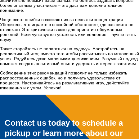
значительно повысит ваши шансы. Не бойтесь задавать вопросы
более опытным участникам – это даст вам дополнительное
понимание.
Чаще всего ошибки возникают из-за нехватки концентрации.
Убедитесь, что играете в спокойной обстановке, где вас ничто не
отвлекает. Это критически важно для принятия обдуманных
решений. Если чувствуется усталость или волнение – лучше взять
паузу.
Также старайтесь не полагаться на «удачу». Настройтесь на
реалистичный итог, вместо того чтобы рассчитывать на мгновенный
успех. Радуйтесь даже маленьким достижениям. Разумный подход
поможет создать позитивный опыт и удержать интерес к занятиям.
Соблюдение этих рекомендаций позволит не только избежать
распространенных ошибок, но и получать удовольствие от
процесса. Настраивайтесь на результативную игру, действуйте
взвешенно и с умом. Успехов!
Contact us today to schedule a
pickup or learn more about our