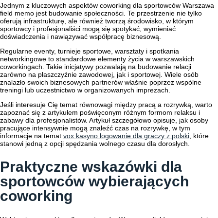
Jednym z kluczowych aspektów coworking dla sportowców Warszawa
field memo jest budowanie społeczności. Te przestrzenie nie tylko
oferują infrastrukturę, ale również tworzą środowisko, w którym
sportowcy i profesjonaliści mogą się spotykać, wymieniać
doświadczenia i nawiązywać współpracę biznesową.
Regularne eventy, turnieje sportowe, warsztaty i spotkania
networkingowe to standardowe elementy życia w warszawskich
coworkingach. Takie inicjatywy pozwalają na budowanie relacji
zarówno na płaszczyźnie zawodowej, jak i sportowej. Wiele osób
znalazło swoich biznesowych partnerów właśnie poprzez wspólne
treningi lub uczestnictwo w organizowanych imprezach.
Jeśli interesuje Cię temat równowagi między pracą a rozrywką, warto
zapoznać się z artykułem poświęconym różnym formom relaksu i
zabawy dla profesjonalistów. Artykuł szczegółowo opisuje, jak osoby
pracujące intensywnie mogą znaleźć czas na rozrywkę, w tym
informacje na temat
vox kasyno logowanie dla graczy z polski
, które
stanowi jedną z opcji spędzania wolnego czasu dla dorosłych.
Praktyczne wskazówki dla
sportowców wybierających
coworking