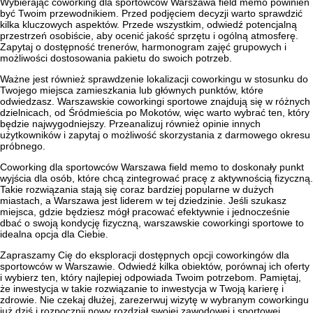
Wybierając coworking dla sportowców Warszawa field memo powinien
być Twoim przewodnikiem. Przed podjęciem decyzji warto sprawdzić
kilka kluczowych aspektów. Przede wszystkim, odwiedź potencjalną
przestrzeń osobiście, aby ocenić jakość sprzętu i ogólną atmosferę.
Zapytaj o dostępność trenerów, harmonogram zajęć grupowych i
możliwości dostosowania pakietu do swoich potrzeb.
Ważne jest również sprawdzenie lokalizacji coworkingu w stosunku do
Twojego miejsca zamieszkania lub głównych punktów, które
odwiedzasz. Warszawskie coworkingi sportowe znajdują się w różnych
dzielnicach, od Śródmieścia po Mokotów, więc warto wybrać ten, który
będzie najwygodniejszy. Przeanalizuj również opinie innych
użytkowników i zapytaj o możliwość skorzystania z darmowego okresu
próbnego.
Coworking dla sportowców Warszawa field memo to doskonały punkt
wyjścia dla osób, które chcą zintegrować pracę z aktywnością fizyczną.
Takie rozwiązania stają się coraz bardziej popularne w dużych
miastach, a Warszawa jest liderem w tej dziedzinie. Jeśli szukasz
miejsca, gdzie będziesz mógł pracować efektywnie i jednocześnie
dbać o swoją kondycję fizyczną, warszawskie coworkingi sportowe to
idealna opcja dla Ciebie.
Zapraszamy Cię do eksploracji dostępnych opcji coworkingów dla
sportowców w Warszawie. Odwiedź kilka obiektów, porównaj ich oferty
i wybierz ten, który najlepiej odpowiada Twoim potrzebom. Pamiętaj,
że inwestycja w takie rozwiązanie to inwestycja w Twoją karierę i
zdrowie. Nie czekaj dłużej, zarezerwuj wizytę w wybranym coworkingu
już dziś i rozpocznij nowy rozdział swojej zawodowej i sportowej