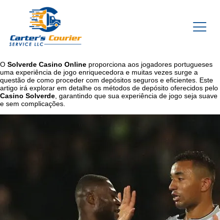
O
Solverde Casino Online
proporciona aos jogadores portugueses
uma experiência de jogo enriquecedora e muitas vezes surge a
questão de como proceder com depósitos seguros e eficientes. Este
artigo irá explorar em detalhe os métodos de depósito oferecidos pelo
Casino Solverde
, garantindo que sua experiência de jogo seja suave
e sem complicações.