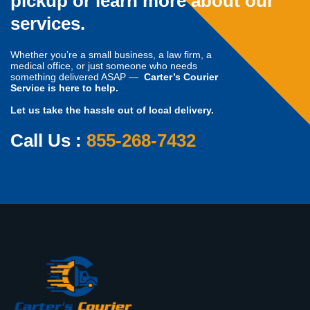
pickup or learn more about our
services.
Whether you’re a small business, a law firm, a
medical office, or just someone who needs
something delivered ASAP —
Carter’s Courier
Service is here to help.
Let us take the hassle out of local delivery.
Call Us :
855-268-7432