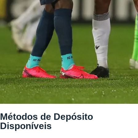
Métodos de Depósito
Disponíveis