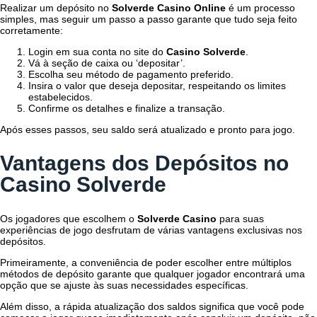
Realizar um depósito no
Solverde Casino Online
é um processo
simples, mas seguir um passo a passo garante que tudo seja feito
corretamente:
Login em sua conta no site do
Casino Solverde
.
Vá à seção de caixa ou ‘depositar’.
Escolha seu método de pagamento preferido.
Insira o valor que deseja depositar, respeitando os limites
estabelecidos.
Confirme os detalhes e finalize a transação.
Após esses passos, seu saldo será atualizado e pronto para jogo.
Vantagens dos Depósitos no
Casino Solverde
Os jogadores que escolhem o
Solverde Casino
para suas
experiências de jogo desfrutam de várias vantagens exclusivas nos
depósitos.
Primeiramente, a conveniência de poder escolher entre múltiplos
métodos de depósito garante que qualquer jogador encontrará uma
opção que se ajuste às suas necessidades específicas.
Além disso, a rápida atualização dos saldos significa que você pode